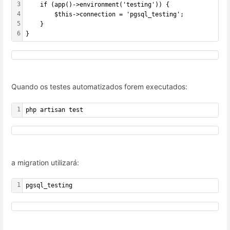
3
    if (app()->environment('testing')) {
4
        $this->connection = 'pgsql_testing';
5
    }
6
}
Quando os testes automatizados forem executados:
1
php artisan test
a migration utilizará:
1
pgsql_testing