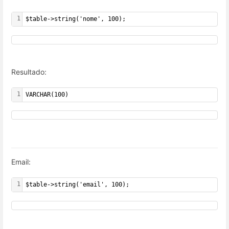
1
$table->string('nome', 100);
Resultado:
1
VARCHAR(100)
Email:
1
$table->string('email', 100);