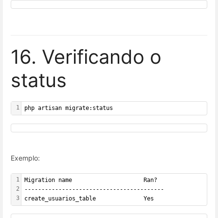
16. Verificando o
status
1
php artisan migrate:status
Exemplo:
1
Migration name                     Ran?
2
-----------------------------------------
3
create_usuarios_table              Yes