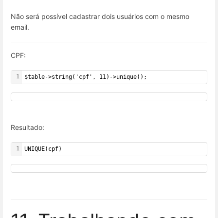
Não será possível cadastrar dois usuários com o mesmo
email.
CPF:
1
$table->string('cpf', 11)->unique();
Resultado:
1
UNIQUE(cpf)