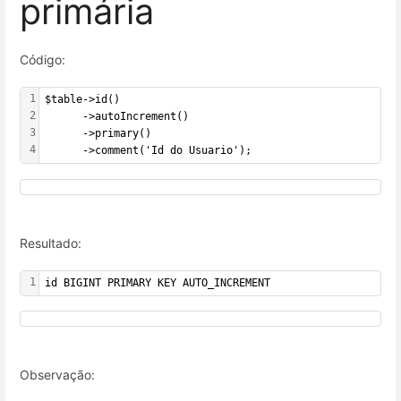
primária
Código:
1
$table->id()
2
      ->autoIncrement()
3
      ->primary()
4
      ->comment('Id do Usuario');
Resultado:
1
id BIGINT PRIMARY KEY AUTO_INCREMENT
Observação: