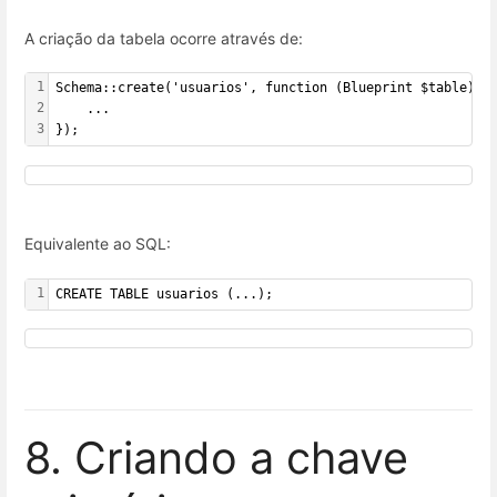
A criação da tabela ocorre através de:
1
Schema::create('usuarios', function (Blueprint $table) {
2
    ...
3
});
Equivalente ao SQL:
1
CREATE TABLE usuarios (...);
8. Criando a chave