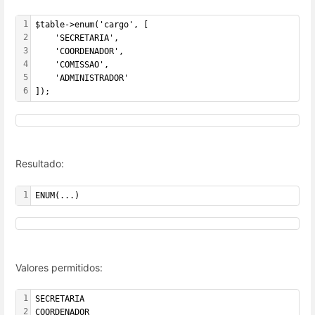
1
$table->enum('cargo', [
2
    'SECRETARIA',
3
    'COORDENADOR',
4
    'COMISSAO',
5
    'ADMINISTRADOR'
6
]);
Resultado:
1
ENUM(...)
Valores permitidos:
1
SECRETARIA
2
COORDENADOR