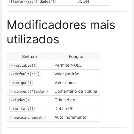
JSON
$table->json('dados')
Modificadores mais
utilizados
Sintaxe
Função
Permite NULL
->nullable()
Valor padrão
->default('X')
Valor único
->unique()
Comentário da coluna
->comment('texto')
Cria índice
->index()
Define PK
->primary()
Auto incremento
->autoIncrement()