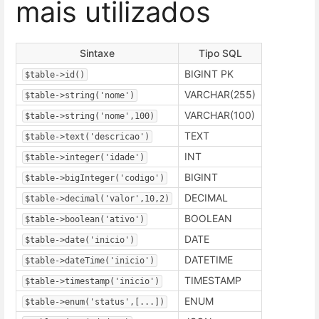
mais utilizados
Sintaxe
Tipo SQL
BIGINT PK
$table->id()
VARCHAR(255)
$table->string('nome')
VARCHAR(100)
$table->string('nome',100)
TEXT
$table->text('descricao')
INT
$table->integer('idade')
BIGINT
$table->bigInteger('codigo')
DECIMAL
$table->decimal('valor',10,2)
BOOLEAN
$table->boolean('ativo')
DATE
$table->date('inicio')
DATETIME
$table->dateTime('inicio')
TIMESTAMP
$table->timestamp('inicio')
ENUM
$table->enum('status',[...])