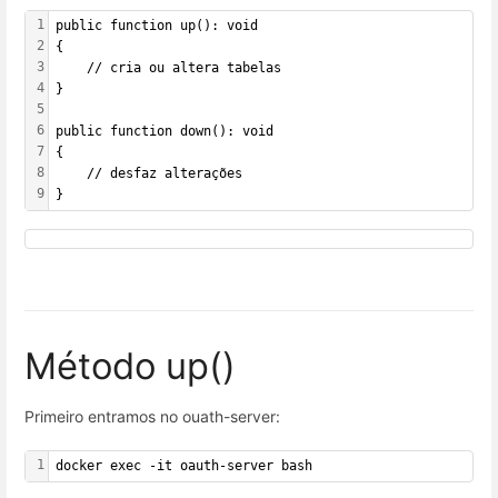
1
public function up(): void
2
{
3
    // cria ou altera tabelas
4
}
5
6
public function down(): void
7
{
8
    // desfaz alterações
9
}
Método up()
Primeiro entramos no ouath-server:
1
docker exec -it oauth-server bash