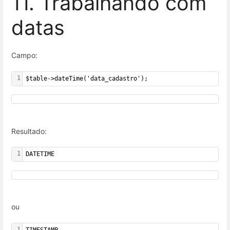
11. Trabalhando com
datas
Campo:
1
$table->dateTime('data_cadastro');
Resultado:
1
DATETIME
ou
1
TIMESTAMP