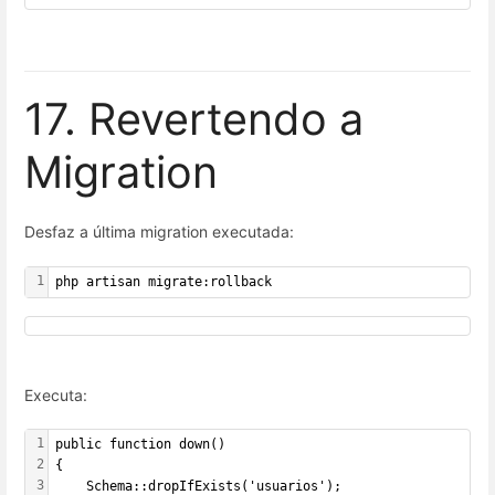
17. Revertendo a
Migration
Desfaz a última migration executada:
1
php artisan migrate:rollback
Executa:
1
public function down()
2
{
3
    Schema::dropIfExists('usuarios');