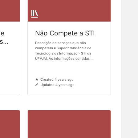
de
Não Compete a STI
s
Descrição de serviços que não
competem a Superintendência de
Tecnologia da Informação - STI da
UFVJM. As informações contidas ...
Created 4 years ago
Updated 4 years ago