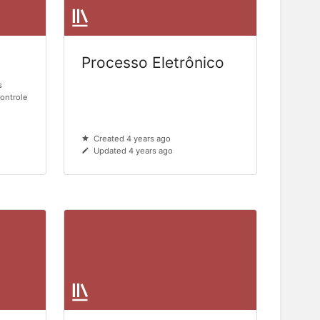
Processo Eletrônico
s
controle
Created 4 years ago
Updated 4 years ago