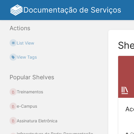
Documentação de Serviços
Actions
She
List View
View Tags
Popular Shelves
Treinamentos
e-Campus
Ac
Assinatura Eletrônica
Infraestrutura de Rede: Documentação
Cr