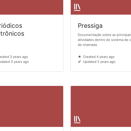
riódicos
Pressiga
etrônicos
Documentação sobre as principai
atividades dentro do sistema de 
de chamada
eated 3 years ago
Created 4 years ago
dated 3 years ago
Updated 2 years ago