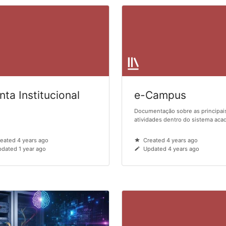
nta Institucional
e-Campus
Documentação sobre as principai
atividades dentro do sistema ac
eated 4 years ago
Created 4 years ago
dated 1 year ago
Updated 4 years ago