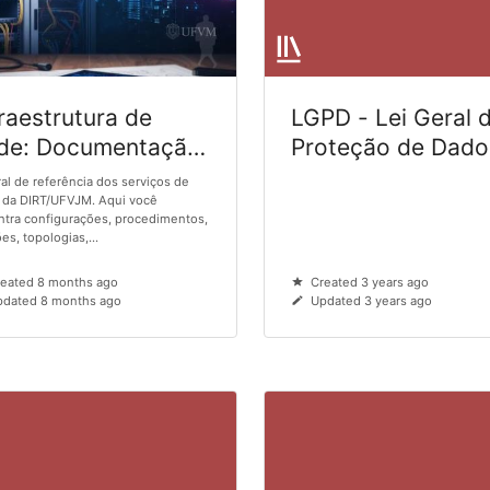
fraestrutura de
LGPD - Lei Geral 
de: Documentação
Proteção de Dado
sica e Lógica –
Pessoais
al de referência dos serviços de
VJM
 da DIRT/UFVJM. Aqui você
tra configurações, procedimentos,
es, topologias,...
reated 8 months ago
Created 3 years ago
pdated 8 months ago
Updated 3 years ago