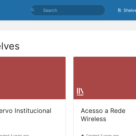
Shelv
lves
ervo Institucional
Acesso a Rede
Wireless
eated 4 years ago
Created 3 years ago