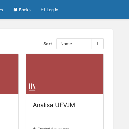
es
Books
Log in
Sort
Name
Analisa UFVJM
Created 4 years ago