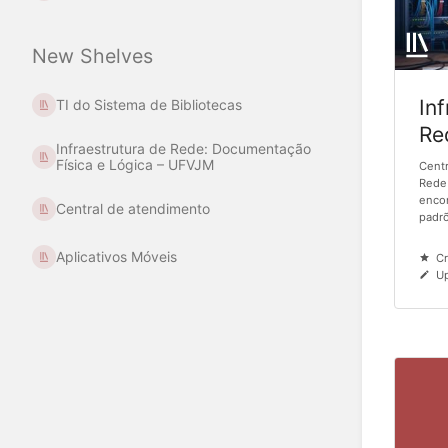
New Shelves
In
TI do Sistema de Bibliotecas
Re
Infraestrutura de Rede: Documentação
Fí
Física e Lógica – UFVJM
Centr
UF
Rede
encon
Central de atendimento
padrõ
Aplicativos Móveis
C
U