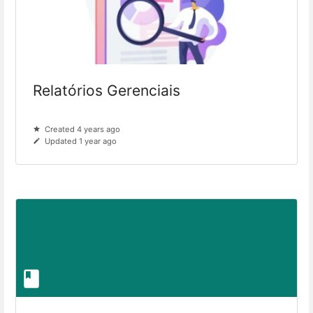
Relatórios Gerenciais
Created 4 years ago
Updated 1 year ago