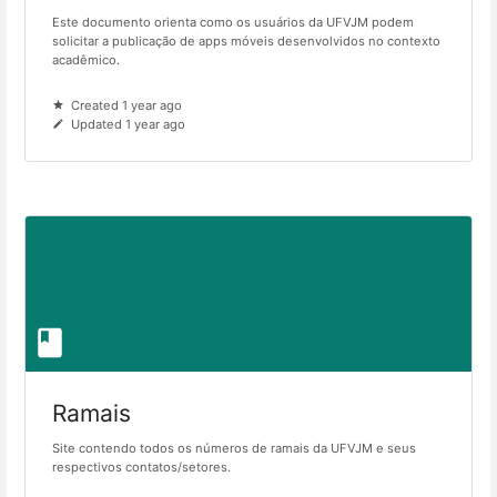
Este documento orienta como os usuários da UFVJM podem
solicitar a publicação de apps móveis desenvolvidos no contexto
acadêmico.
Created 1 year ago
Updated 1 year ago
Ramais
Site contendo todos os números de ramais da UFVJM e seus
respectivos contatos/setores.