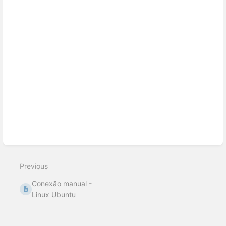
Enter
section
select
mode
Previous
Conexão manual -
Linux Ubuntu