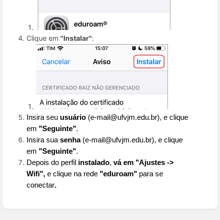
Clique em
"Instalar"
:
Insira seu 
usuário
 (e-mail@ufvjm.edu.br), e clique 
em 
"Seguinte"
.
Insira sua 
senha
(e-mail@ufvjm.edu.br)
, e clique 
em 
"Seguinte"
.
Depois do perfil 
instalado
, 
vá em 
"Ajustes -> 
Wifi"
, 
e clique na rede 
"eduroam"
para se 
conectar
.
Enter
section